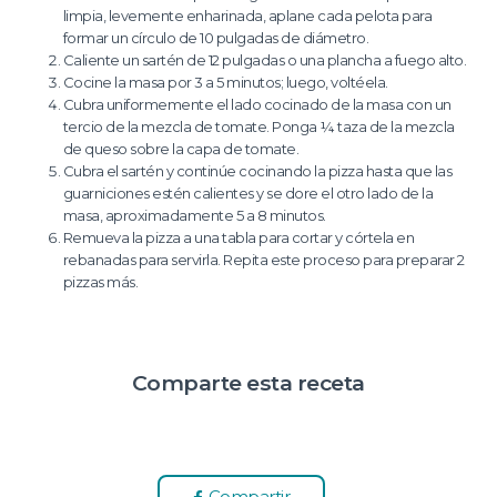
limpia, levemente enharinada, aplane cada pelota para
formar un círculo de 10 pulgadas de diámetro.
Caliente un sartén de 12 pulgadas o una plancha a fuego alto.
Cocine la masa por 3 a 5 minutos; luego, voltéela.
Cubra uniformemente el lado cocinado de la masa con un
tercio de la mezcla de tomate. Ponga ¼ taza de la mezcla
de queso sobre la capa de tomate.
Cubra el sartén y continúe cocinando la pizza hasta que las
guarniciones estén calientes y se dore el otro lado de la
masa, aproximadamente 5 a 8 minutos.
Remueva la pizza a una tabla para cortar y córtela en
rebanadas para servirla. Repita este proceso para preparar 2
pizzas más.
Comparte esta receta
Compartir