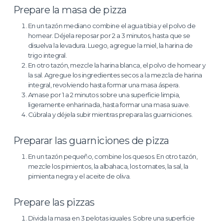
Prepare la masa de pizza
En un tazón mediano combine el agua tibia y el polvo de
hornear. Déjela reposar por 2 a 3 minutos, hasta que se
disuelva la levadura. Luego, agregue la miel, la harina de
trigo integral.
En otro tazón, mezcle la harina blanca, el polvo de hornear y
la sal. Agregue los ingredientes secos a la mezcla de harina
integral, revolviendo hasta formar una masa áspera.
Amase por 1 a 2 minutos sobre una superficie limpia,
ligeramente enharinada, hasta formar una masa suave.
Cúbrala y déjela subir mientras prepara las guarniciones.
Preparar las guarniciones de pizza
En un tazón pequeño, combine los quesos. En otro tazón,
mezcle los pimientos, la albahaca, los tomates, la sal, la
pimienta negra y el aceite de oliva.
Prepare las pizzas
Divida la masa en 3 pelotas iguales. Sobre una superficie