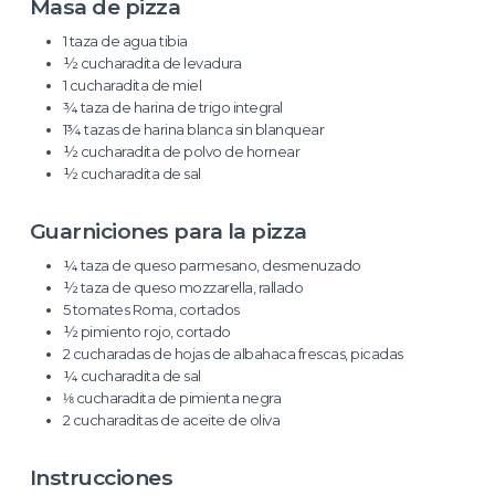
Masa de pizza
1 taza de agua tibia
½ cucharadita de levadura
1 cucharadita de miel
¾ taza de harina de trigo integral
1¾ tazas de harina blanca sin blanquear
½ cucharadita de polvo de hornear
½ cucharadita de sal
Guarniciones para la pizza
¼ taza de queso parmesano, desmenuzado
½ taza de queso mozzarella, rallado
5 tomates Roma, cortados
½ pimiento rojo, cortado
2 cucharadas de hojas de albahaca frescas, picadas
¼ cucharadita de sal
⅛ cucharadita de pimienta negra
2 cucharaditas de aceite de oliva
Instrucciones