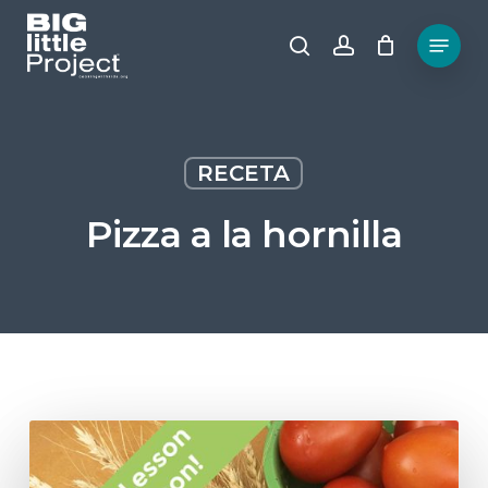
Saltar
al
Menú
buscar
cuenta
contenido
principal
RECETA
Pizza a la hornilla