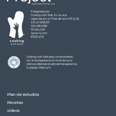
Energizado por:
Cooking with Kids, Inc. es una
organización sin fines de lucro 501 (c) (3),
EIN 20-4396207.
505-438-0098
PO Box 6113
Santa Fe, NM
87502-6113
Cooking with Kids está comprometido
con la transparencia sin fines de lucro.
¡Hemos obtenido el sello de transparencia
Guidestar Platinum!
Plan de estudios
Recetas
vídeos